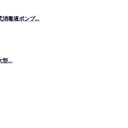
消毒液ポンプ...
型...