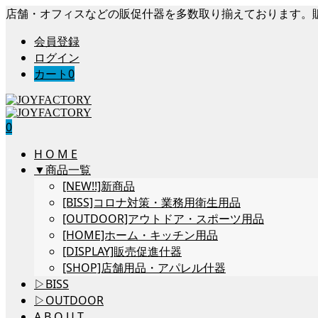
店舗・オフィスなどの販促什器を多数取り揃えております。
会員登録
ログイン
カート
0
0
H O M E
▼商品一覧
[NEW!!]新商品
[BISS]コロナ対策・業務用衛生用品
[OUTDOOR]アウトドア・スポーツ用品
[HOME]ホーム・キッチン用品
[DISPLAY]販売促進什器
[SHOP]店舗用品・アパレル什器
▷BISS
▷OUTDOOR
A B O U T