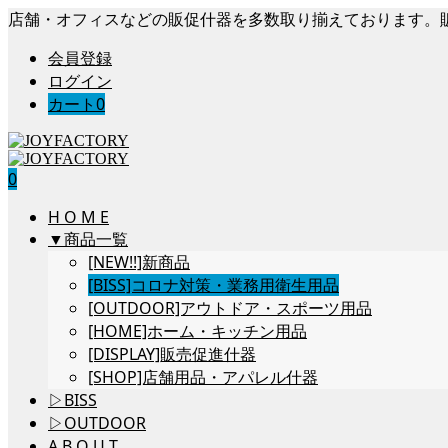
店舗・オフィスなどの販促什器を多数取り揃えております。
会員登録
ログイン
カート
0
0
H O M E
▼商品一覧
[NEW!!]新商品
[BISS]コロナ対策・業務用衛生用品
[OUTDOOR]アウトドア・スポーツ用品
[HOME]ホーム・キッチン用品
[DISPLAY]販売促進什器
[SHOP]店舗用品・アパレル什器
▷BISS
▷OUTDOOR
A B O U T