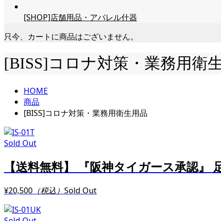
[SHOP]店舗用品・アパレル什器
只今、カートに商品はございません。
[BISS]コロナ対策・業務用衛
HOME
商品
[BISS]コロナ対策・業務用衛生用品
Sold Out
【送料無料】 『阪神タイガース承認』 足
¥20,500
（税込）
Sold Out
Sold Out