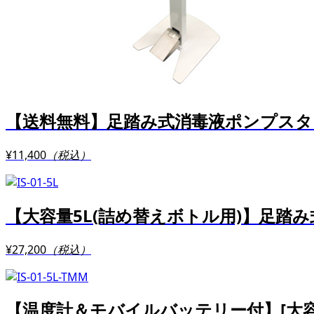
【送料無料】足踏み式消毒液ポンプスタ
¥11,400
（税込）
【大容量5L(詰め替えボトル用)】足踏
¥27,200
（税込）
【温度計＆モバイルバッテリー付】[大容