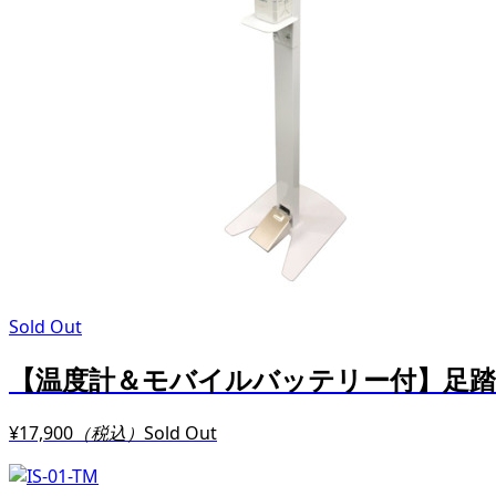
Sold Out
【温度計＆モバイルバッテリー付】足
¥17,900
（税込）
Sold Out