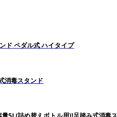
ンド ペダル式 ハイタイプ
み式消毒スタンド
量5L(詰め替えボトル用)]足踏み式消毒