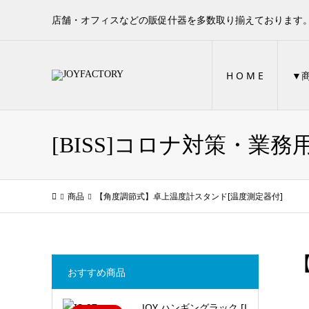
店舗・オフィスなどの販促什器を多数取り揃えております
H O M E
▼
[BISS]コロナ対策・業
商品
【角度調節式】卓上温度計スタンド[温度測定器付]
おすすめ商品
JOY ハンギングラック [J