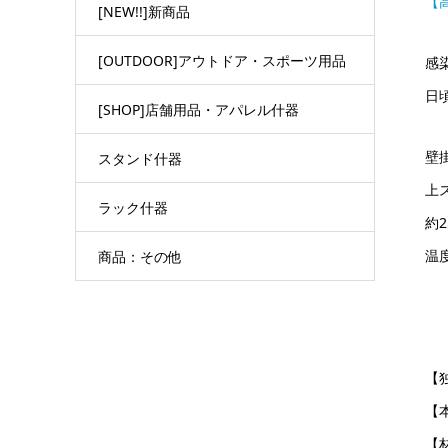
【
[NEW!!]新商品
[OUTDOOR]アウトドア・スポーツ用品
感
日
[SHOP]店舗用品・アパレル什器
壁
スタンド什器
上
ラック什器
約
温
商品：その他
【
【本
【