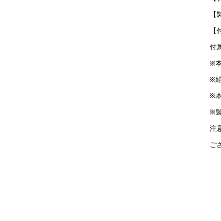
【
【
付
※
※
※
※
注
ご