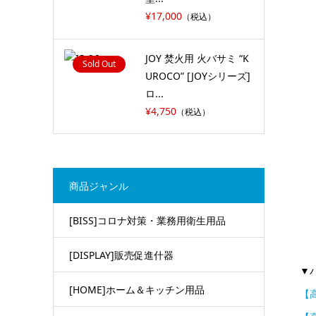
¥17,000
（税込）
JOY 焚火用 火バサミ “K
Sold Out
UROCO” [JOYシリーズ]
ロ...
¥4,750
（税込）
商品ジャンル
[BISS]コロナ対策・業務用衛生用品
[DISPLAY]販売促進什器
▼
[HOME]ホーム＆キッチン用品
【