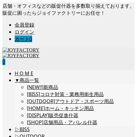
店舗・オフィスなどの販促什器を多数取り揃えております。
販促に困ったらジョイファクトリーにお任せ！
会員登録
ログイン
カート
0
0
H O M E
▼商品一覧
[NEW!!]新商品
[BISS]コロナ対策・業務用衛生用品
[OUTDOOR]アウトドア・スポーツ用品
[HOME]ホーム・キッチン用品
[DISPLAY]販売促進什器
[SHOP]店舗用品・アパレル什器
▷BISS
▷OUTDOOR