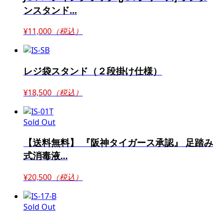
ンスタンド...
¥11,000
（税込）
レジ袋スタンド（２段掛け仕様）
¥18,500
（税込）
Sold Out
【送料無料】 『阪神タイガース承認』 足踏み
式消毒液...
¥20,500
（税込）
Sold Out