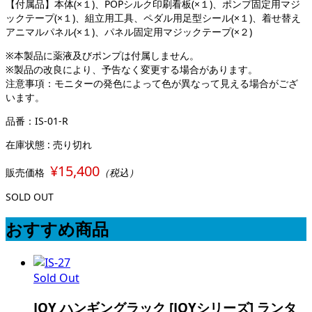
【付属品】本体(×１)、POPシルク印刷看板(×１)、ポンプ固定用マジ
ックテープ(×１)、組立用工具、ペダル用足型シール(×１)、着せ替え
アニマルパネル(×１)、パネル固定用マジックテープ(×２)
※本製品に薬液及びポンプは付属しません。
※製品の改良により、予告なく変更する場合があります。
注意事項：モニターの発色によって色が異なって見える場合がござ
います。
品番：IS-01-R
在庫状態 : 売り切れ
¥15,400
販売価格
（税込）
SOLD OUT
おすすめ商品
Sold Out
JOY ハンギングラック [JOYシリーズ] ランタ