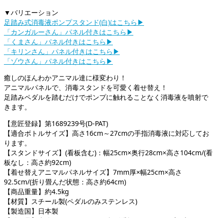
▼バリエーション
足踏み式消毒液ポンプスタンド(白)はこちら▶︎
「カンガルーさん」パネル付きはこちら▶︎
「くまさん」パネル付きはこちら▶︎
「キリンさん」パネル付きはこちら▶︎
「ゾウさん」パネル付きはこちら▶︎
癒しのほんわかアニマル達に様変わり！
アニマルパネルで、消毒スタンドを可愛く着せ替え！
足踏みペダルを踏むだけでポンプに触れることなく消毒液を噴射で
きます。
【意匠登録】第1689239号(D-PAT)
【適合ボトルサイズ】高さ16cm～27cmの手指消毒液に対応してお
ります。
【スタンドサイズ】(看板含む)：幅25cm×奥行28cm×高さ104cm/(看
板なし：高さ約92cm)
【着せ替えアニマルパネルサイズ】7mm厚×幅25cm×高さ
92.5cm/(折り畳んだ状態：高さ約64cm)
【商品重量】約4.5kg
【材質】スチール製(ペダルのみステンレス)
【製造国】日本製