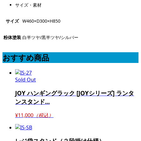
サイズ・素材
サイズ
W460×D300×H850
粉体塗装
白半ツヤ/黒半ツヤ/シルバー
おすすめ商品
Sold Out
JOY ハンギングラック [JOYシリーズ] ランタ
ンスタンド...
¥11,000
（税込）
レジ袋スタンド（２段掛け仕様）