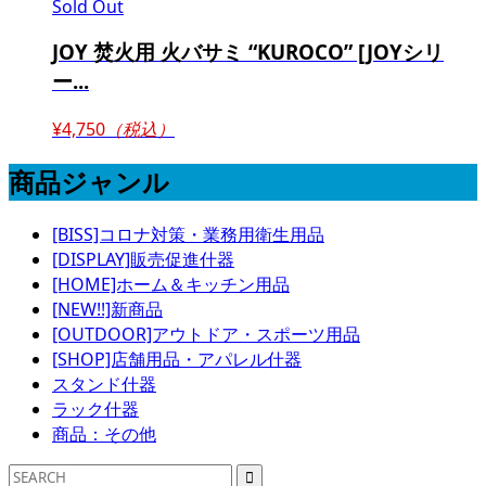
Sold Out
JOY 焚火用 火バサミ “KUROCO” [JOYシリ
ー...
¥4,750
（税込）
商品ジャンル
[BISS]コロナ対策・業務用衛生用品
[DISPLAY]販売促進什器
[HOME]ホーム＆キッチン用品
[NEW!!]新商品
[OUTDOOR]アウトドア・スポーツ用品
[SHOP]店舗用品・アパレル什器
スタンド什器
ラック什器
商品：その他