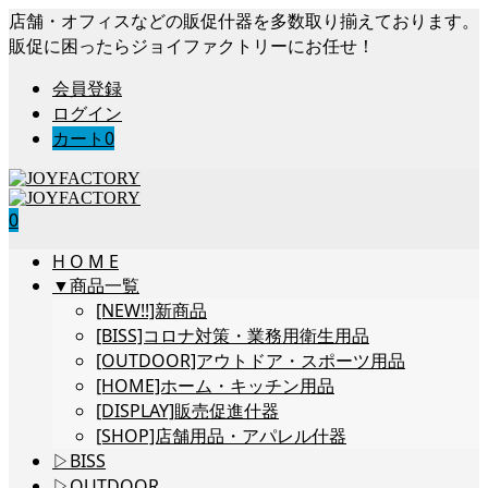
店舗・オフィスなどの販促什器を多数取り揃えております。
販促に困ったらジョイファクトリーにお任せ！
会員登録
ログイン
カート
0
0
H O M E
▼商品一覧
[NEW!!]新商品
[BISS]コロナ対策・業務用衛生用品
[OUTDOOR]アウトドア・スポーツ用品
[HOME]ホーム・キッチン用品
[DISPLAY]販売促進什器
[SHOP]店舗用品・アパレル什器
▷BISS
▷OUTDOOR