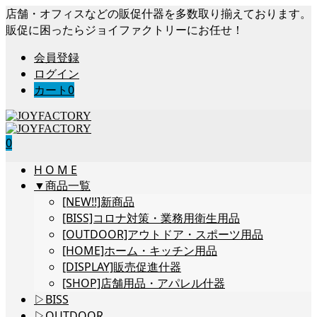
店舗・オフィスなどの販促什器を多数取り揃えております。
販促に困ったらジョイファクトリーにお任せ！
会員登録
ログイン
カート
0
0
H O M E
▼商品一覧
[NEW!!]新商品
[BISS]コロナ対策・業務用衛生用品
[OUTDOOR]アウトドア・スポーツ用品
[HOME]ホーム・キッチン用品
[DISPLAY]販売促進什器
[SHOP]店舗用品・アパレル什器
▷BISS
▷OUTDOOR