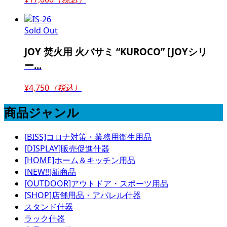
Sold Out
JOY 焚火用 火バサミ “KUROCO” [JOYシリ
ー...
¥4,750
（税込）
商品ジャンル
[BISS]コロナ対策・業務用衛生用品
[DISPLAY]販売促進什器
[HOME]ホーム＆キッチン用品
[NEW!!]新商品
[OUTDOOR]アウトドア・スポーツ用品
[SHOP]店舗用品・アパレル什器
スタンド什器
ラック什器