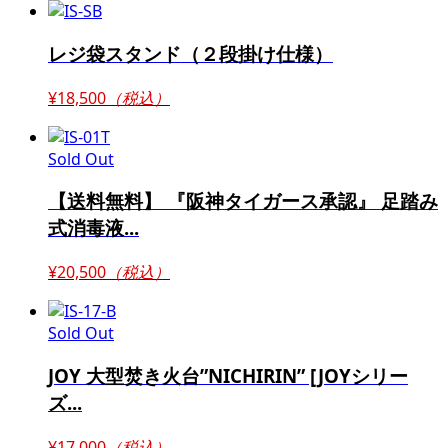
レジ袋スタンド（２段掛け仕様）
¥18,500
（税込）
Sold Out
【送料無料】 『阪神タイガース承認』 足踏み
式消毒液...
¥20,500
（税込）
Sold Out
JOY 大型焚き火台”NICHIRIN” [JOYシリー
ズ...
¥17,000
（税込）