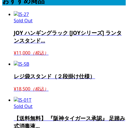
おすすめ商品
Sold Out
JOY ハンギングラック [JOYシリーズ] ランタ
ンスタンド...
¥11,000
（税込）
レジ袋スタンド（２段掛け仕様）
¥18,500
（税込）
Sold Out
【送料無料】 『阪神タイガース承認』 足踏み
式消毒液...