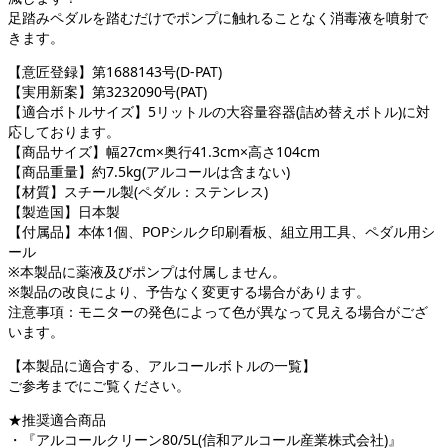
足踏みペダルを踏むだけでポンプに触れることなく消毒液を噴射で
きます。
【意匠登録】第1688143号(D-PAT)
【実用新案】第3232090号(PAT)
【適合ボトルサイズ】5リットルの大容量容器(詰め替えボトル)に対
応しております。
【商品サイズ】幅27cm×奥行41.3cm×高さ104cm
【商品重量】約7.5kg(アルコールは含まない)
【材質】スチール製(ペダル：ステンレス)
【製造国】日本製
【付属品】本体1個、POPシルク印刷看板、組立用工具、ペダル用シ
ール
※本製品に薬液及びポンプは付属しません。
※製品の改良により、予告なく変更する場合があります。
注意事項：モニターの発色によって色が異なって見える場合がござ
います。
【本製品に適合する、アルコールボトルの一覧】
ご参考までにご覧ください。
★推奨適合商品
・『アルコールクリーン80/5L(信和アルコール産業株式会社)』