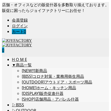
店舗・オフィスなどの販促什器を多数取り揃えております。
販促に困ったらジョイファクトリーにお任せ！
会員登録
ログイン
カート
0
0
H O M E
▼商品一覧
[NEW!!]新商品
[BISS]コロナ対策・業務用衛生用品
[OUTDOOR]アウトドア・スポーツ用品
[HOME]ホーム・キッチン用品
[DISPLAY]販売促進什器
[SHOP]店舗用品・アパレル什器
▷BISS
▷OUTDOOR