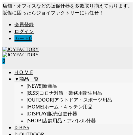
店舗・オフィスなどの販促什器を多数取り揃えております。
販促に困ったらジョイファクトリーにお任せ！
会員登録
ログイン
カート
0
0
H O M E
▼商品一覧
[NEW!!]新商品
[BISS]コロナ対策・業務用衛生用品
[OUTDOOR]アウトドア・スポーツ用品
[HOME]ホーム・キッチン用品
[DISPLAY]販売促進什器
[SHOP]店舗用品・アパレル什器
▷BISS
▷OUTDOOR