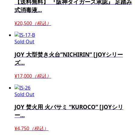
【送料無料】 『阪神タイガース承認』 足踏み
式消毒液...
¥20,500
（税込）
Sold Out
JOY 大型焚き火台”NICHIRIN” [JOYシリー
ズ...
¥17,000
（税込）
Sold Out
JOY 焚火用 火バサミ “KUROCO” [JOYシリ
ー...
¥4,750
（税込）