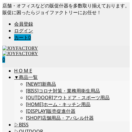
店舗・オフィスなどの販促什器を多数取り揃えております。
販促に困ったらジョイファクトリーにお任せ！
会員登録
ログイン
カート
0
0
H O M E
▼商品一覧
[NEW!!]新商品
[BISS]コロナ対策・業務用衛生用品
[OUTDOOR]アウトドア・スポーツ用品
[HOME]ホーム・キッチン用品
[DISPLAY]販売促進什器
[SHOP]店舗用品・アパレル什器
▷BISS
▷OUTDOOR