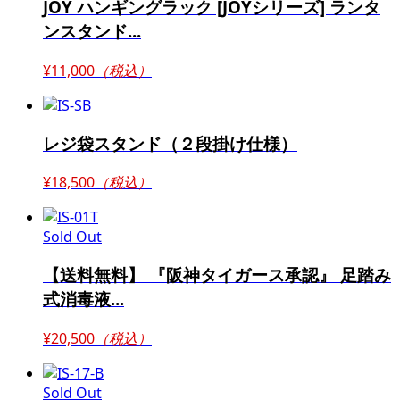
JOY ハンギングラック [JOYシリーズ] ランタ
ンスタンド...
¥11,000
（税込）
レジ袋スタンド（２段掛け仕様）
¥18,500
（税込）
Sold Out
【送料無料】 『阪神タイガース承認』 足踏み
式消毒液...
¥20,500
（税込）
Sold Out