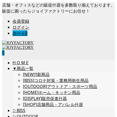
店舗・オフィスなどの販促什器を多数取り揃えております。
販促に困ったらジョイファクトリーにお任せ！
会員登録
ログイン
カート
0
0
H O M E
▼商品一覧
[NEW!!]新商品
[BISS]コロナ対策・業務用衛生用品
[OUTDOOR]アウトドア・スポーツ用品
[HOME]ホーム・キッチン用品
[DISPLAY]販売促進什器
[SHOP]店舗用品・アパレル什器
▷BISS
▷OUTDOOR