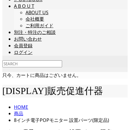
A B O U T
ABOUT US
会社概要
ご利用ガイド
別注・特注のご相談
お問い合わせ
会員登録
ログイン
只今、カートに商品はございません。
[DISPLAY]販売促進什器
HOME
商品
8インチ電子POPモニター 設置パーツ(限定品)