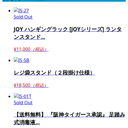
Sold Out
JOY ハンギングラック [JOYシリーズ] ランタ
ンスタンド...
¥11,000
（税込）
レジ袋スタンド（２段掛け仕様）
¥18,500
（税込）
Sold Out
【送料無料】 『阪神タイガース承認』 足踏み
式消毒液...