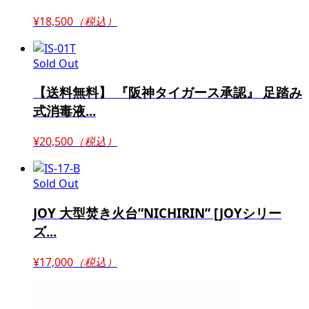
¥18,500
（税込）
Sold Out
【送料無料】 『阪神タイガース承認』 足踏み
式消毒液...
¥20,500
（税込）
Sold Out
JOY 大型焚き火台”NICHIRIN” [JOYシリー
ズ...
¥17,000
（税込）