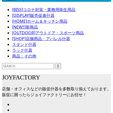
[BISS]コロナ対策・業務用衛生用品
[DISPLAY]販売促進什器
[HOME]ホーム＆キッチン用品
[NEW!!]新商品
[OUTDOOR]アウトドア・スポーツ用品
[SHOP]店舗用品・アパレル什器
スタンド什器
ラック什器
商品：その他
JOYFACTORY
店舗・オフィスなどの販促什器を多数取り揃えております。
販促に困ったらジョイファクトリーにお任せ！