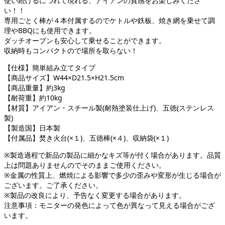
使い続けるにつれて現れる、アイアンの質感をお楽しみくださ
い！！
専用ごとく棒が４本付属するのでケトルや鉄板、焼き網を乗せて調
理やBBQにも使用できます。
ダッチオーブンも安心して乗せることができます。
収納時もコンパクトので場所を取らない！
【仕様】簡単組み立てタイプ
【商品サイズ】W44×D21.5×H21.5cm
【商品重量】約3kg
【耐荷重】約10kg
【材質】アイアン・スチール製(耐熱塗装仕上げ)、五徳(ステンレス
製)
【製造国】日本製
【付属品】焚き火台(×１)、五徳棒(×４)、収納袋(×１)
※製造過程で新品の製品に細かなキズ等が付く場合があります。品質
上は問題ありませんのでそのままご使用ください。
※金属の性質上、燃焼による影響で多少の歪みや変形が生じる場合が
ございます。ご了承ください。
※製品の改良により、予告なく変更する場合があります。
注意事項：モニターの発色によって色が異なって見える場合がござ
います。