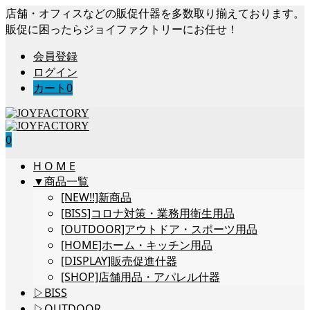
店舗・オフィスなどの販促什器を多数取り揃えております。
販促に困ったらジョイファクトリーにお任せ！
会員登録
ログイン
カート
0
0
H O M E
▼商品一覧
[NEW!!]新商品
[BISS]コロナ対策・業務用衛生用品
[OUTDOOR]アウトドア・スポーツ用品
[HOME]ホーム・キッチン用品
[DISPLAY]販売促進什器
[SHOP]店舗用品・アパレル什器
▷BISS
▷OUTDOOR