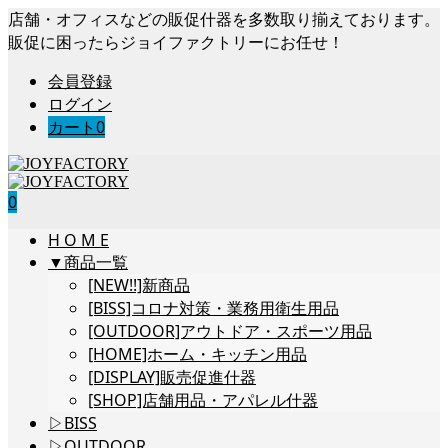
店舗・オフィスなどの販促什器を多数取り揃えております。
販促に困ったらジョイファクトリーにお任せ！
会員登録
ログイン
カート
0
0
H O M E
▼商品一覧
[NEW!!]新商品
[BISS]コロナ対策・業務用衛生用品
[OUTDOOR]アウトドア・スポーツ用品
[HOME]ホーム・キッチン用品
[DISPLAY]販売促進什器
[SHOP]店舗用品・アパレル什器
▷BISS
▷OUTDOOR