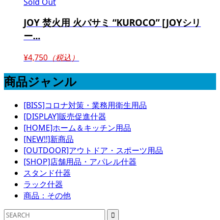
Sold Out
JOY 焚火用 火バサミ “KUROCO” [JOYシリ
ー...
¥4,750
（税込）
商品ジャンル
[BISS]コロナ対策・業務用衛生用品
[DISPLAY]販売促進什器
[HOME]ホーム＆キッチン用品
[NEW!!]新商品
[OUTDOOR]アウトドア・スポーツ用品
[SHOP]店舗用品・アパレル什器
スタンド什器
ラック什器
商品：その他