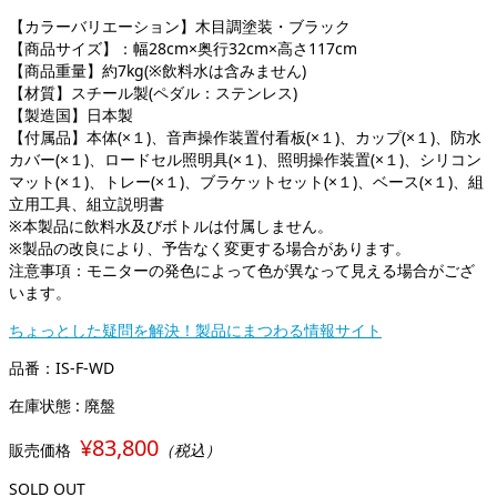
【カラーバリエーション】木目調塗装・ブラック
【商品サイズ】：幅28cm×奥行32cm×高さ117cm
【商品重量】約7kg(※飲料水は含みません)
【材質】スチール製(ペダル：ステンレス)
【製造国】日本製
【付属品】本体(×１)、音声操作装置付看板(×１)、カップ(×１)、防水
カバー(×１)、ロードセル照明具(×１)、照明操作装置(×１)、シリコン
マット(×１)、トレー(×１)、ブラケットセット(×１)、ベース(×１)、組
立用工具、組立説明書
※本製品に飲料水及びボトルは付属しません。
※製品の改良により、予告なく変更する場合があります。
注意事項：モニターの発色によって色が異なって見える場合がござ
います。
ちょっとした疑問を解決！製品にまつわる情報サイト
品番：IS-F-WD
在庫状態 : 廃盤
¥83,800
販売価格
（税込）
SOLD OUT