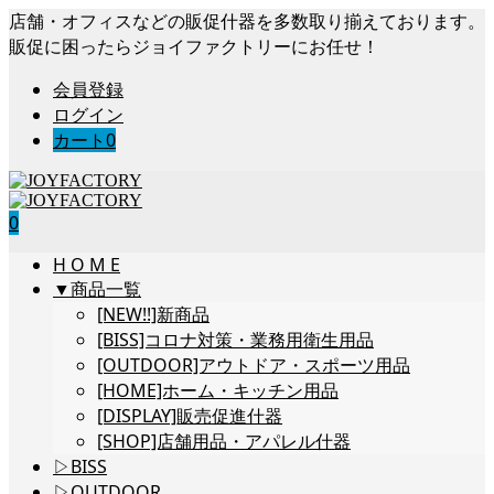
店舗・オフィスなどの販促什器を多数取り揃えております。
販促に困ったらジョイファクトリーにお任せ！
会員登録
ログイン
カート
0
0
H O M E
▼商品一覧
[NEW!!]新商品
[BISS]コロナ対策・業務用衛生用品
[OUTDOOR]アウトドア・スポーツ用品
[HOME]ホーム・キッチン用品
[DISPLAY]販売促進什器
[SHOP]店舗用品・アパレル什器
▷BISS
▷OUTDOOR