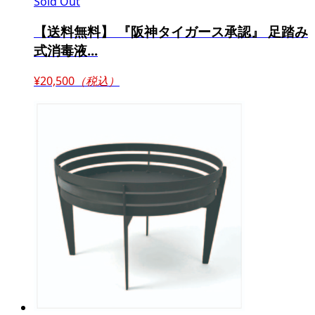
Sold Out
【送料無料】 『阪神タイガース承認』 足踏み
式消毒液...
¥20,500
（税込）