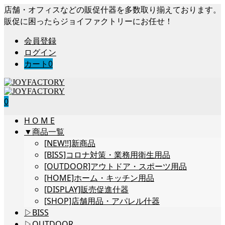
店舗・オフィスなどの販促什器を多数取り揃えております。
販促に困ったらジョイファクトリーにお任せ！
会員登録
ログイン
カート
0
0
H O M E
▼商品一覧
[NEW!!]新商品
[BISS]コロナ対策・業務用衛生用品
[OUTDOOR]アウトドア・スポーツ用品
[HOME]ホーム・キッチン用品
[DISPLAY]販売促進什器
[SHOP]店舗用品・アパレル什器
▷BISS
▷OUTDOOR