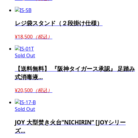
レジ袋スタンド（２段掛け仕様）
¥18,500
（税込）
Sold Out
【送料無料】 『阪神タイガース承認』 足踏み
式消毒液...
¥20,500
（税込）
Sold Out
JOY 大型焚き火台”NICHIRIN” [JOYシリー
ズ...